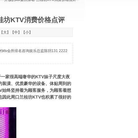
桂坊KTV消费价格点评
：【
大
】【
中
】【
小
】
v会所排名咨询娱乐总监陈玥131 2222
一家很高端奢华的KTV妹子尺度大夜
的装潢、优质豪华的设备、体贴周到的
V始终坚持着为顾客服务，为顾客着想
因此周口兰桂坊KTV也积累了很好的