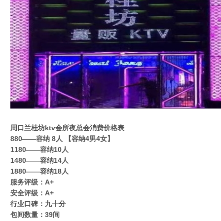
周口兰桂坊ktv会所夜总会消费价格表
880——容纳 8人 【容纳4男4女】
1180——容纳10人
1480——容纳14人
1880——容纳18人
服务评级：A+
安全评级：A+
行业口碑：九十分
包间数量：39间