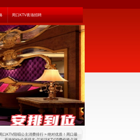
略
周口KTV夜场招聘
周口KTV陪唱公主消费排行
> 绝对优质！周口最
开放的ktv会所排名-兰桂坊KTV消费价格点评