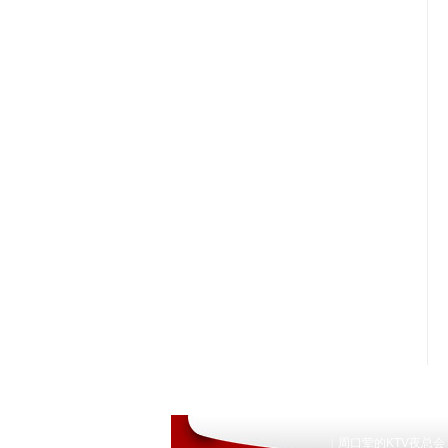
周口荤的KTV夜总会
|