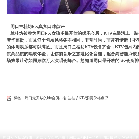
周口兰桂坊ktv真实口碑点评
兰桂坊被称为周口ktv女孩多最开放的娱乐会所，KTV在装潢上，
奢华高贵，而且每个包厢风格各不相同，非常时尚，非常有情调！不
的休闲娱乐都可以满足。而且周口兰桂坊KTV设备齐全，KTV包厢
供高品质的唱歌体验，让你的音乐之旅堪比录音棚，配合高智能点歌
场效果让你如同身临万人演唱会舞台。想知道周口最开放的ktv会所
标签：
周口最开放的ktv会所排名
兰桂坊KTV消费价格点评
周口KTV荤场攻略
周口KTV真空消费
周口荤的KTV排名
周口最好KTV招聘
周
|
|
|
|
|