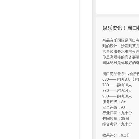
娱乐资讯！周口都
尚品音乐国际是周口有
到的设计，沙发到茶几
六星级服务水准的夜
你是高规格的商务宴请
国际绝对是你最好的
周口尚品音乐ktv会
680——容纳 8人【
780——容纳10人
880——容纳14人
980——容纳18人
服务评级：A+
安全评级：A+
行业口碑：九十分
包间数量：38间
综合考评：九十分
效果评分：9.2分